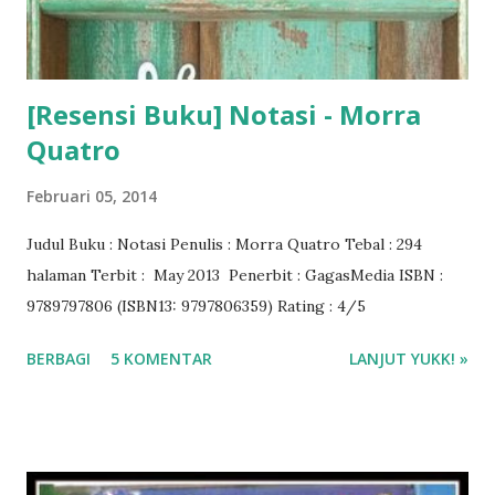
[Resensi Buku] Notasi - Morra
Quatro
Februari 05, 2014
Judul Buku : Notasi Penulis : Morra Quatro Tebal : 294
halaman Terbit : May 2013 Penerbit : GagasMedia ISBN :
9789797806 (ISBN13: 9797806359) Rating : 4/5
BERBAGI
5 KOMENTAR
LANJUT YUKK! »