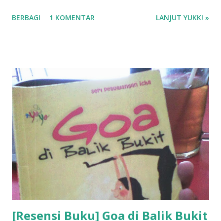
Rating : 4/5
BERBAGI
1 KOMENTAR
LANJUT YUKK! »
[Resensi Buku] Goa di Balik Bukit