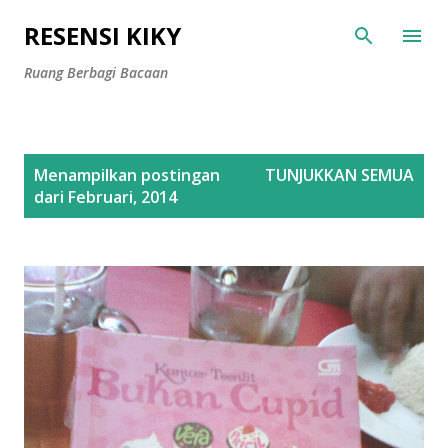
Langsung ke konten utama
RESENSI KIKY
Ruang Berbagi Bacaan
P
Menampilkan postingan
TUNJUKKAN SEMUA
o
dari Februari, 2014
s
t
i
n
g
a
n