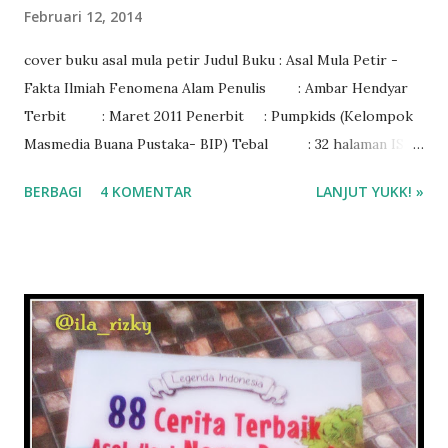
Februari 12, 2014
cover buku asal mula petir Judul Buku : Asal Mula Petir -
Fakta Ilmiah Fenomena Alam Penulis : Ambar Hendyar
Terbit : Maret 2011 Penerbit : Pumpkids (Kelompok
Masmedia Buana Pustaka- BIP) Tebal : 32 halaman ISBN
: 978-602-8504-60-7 Rating : 3/5
BERBAGI
4 KOMENTAR
LANJUT YUKK! »