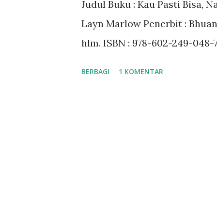
Judul Buku : Kau Pasti Bisa, N
a
Layn Marlow Penerbit : Bhuana 
n
hlm. ISBN : 978-602-249-048-7 
BERBAGI
1 KOMENTAR