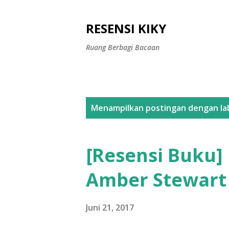
RESENSI KIKY
Ruang Berbagi Bacaan
P
Menampilkan postingan dengan la
o
s
[Resensi Buku] 
t
Amber Stewart
i
n
Juni 21, 2017
g