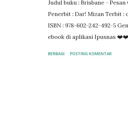
Judul buku : Brisbane - Pesan
a
Penerbit : Dar! Mizan Terbit :
n
ISBN : 978-602-242-492-5 Genre
ebook di aplikasi Ipusnas ❤️❤
BERBAGI
POSTING KOMENTAR