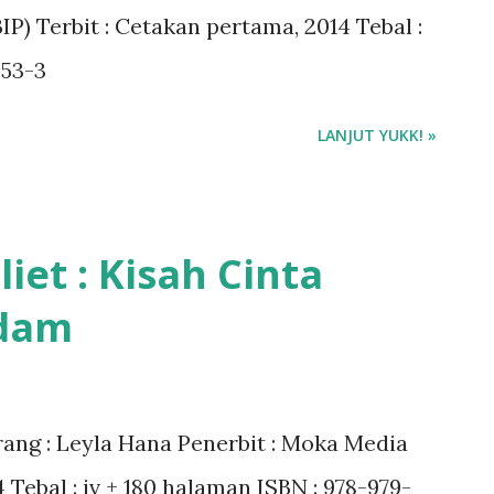
BIP) Terbit : Cetakan pertama, 2014 Tebal :
653-3
LANJUT YUKK! »
iet : Kisah Cinta
ndam
arang : Leyla Hana Penerbit : Moka Media
 Tebal : iv + 180 halaman ISBN : 978-979-