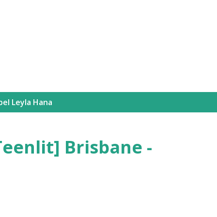
Langsung ke konten utama
bel
Leyla Hana
eenlit] Brisbane -