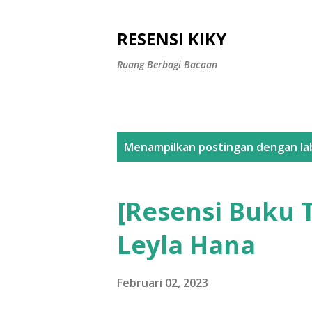
RESENSI KIKY
Ruang Berbagi Bacaan
P
Menampilkan postingan dengan la
o
s
[Resensi Buku T
t
Leyla Hana
i
n
Februari 02, 2023
g