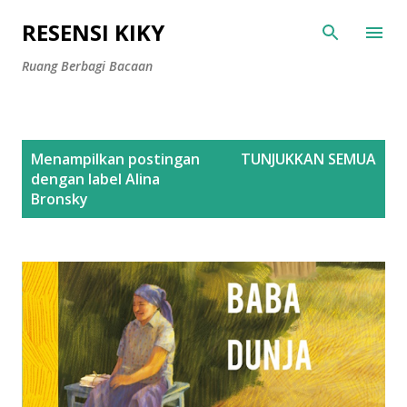
Langsung ke konten utama
RESENSI KIKY
Ruang Berbagi Bacaan
P
Menampilkan postingan
TUNJUKKAN SEMUA
o
dengan label
Alina
s
Bronsky
t
i
n
g
a
n