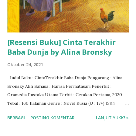
[Resensi Buku] Cinta Terakhir
Baba Dunja by Alina Bronsky
Oktober 24, 2021
Judul Buku : CintaTerakhir Baba Dunja Pengarang : Alina
Bronsky Alih Bahasa : Harisa Permatasari Penerbit :
Gramedia Pustaka Utama Terbit : Cetakan Pertama, 2020
Tebal : 160 halaman Genre : Novel Rusia (U : 17+) ISBN
Digital : 978-602-06-4823-1 Rating : 4/5 bintang Harga
BERBAGI
POSTING KOMENTAR
LANJUT YUKK! »
Buku : Rp 65.000 Baca ebook di aplikasi Gramedia Digital