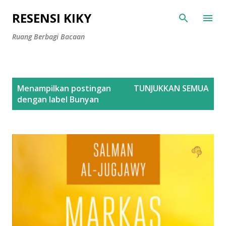
Langsung ke konten utama
RESENSI KIKY
Ruang Berbagi Bacaan
P
Menampilkan postingan
TUNJUKKAN SEMUA
o
dengan label
Bunyan
s
t
i
n
g
a
n