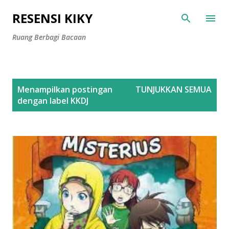
Langsung ke konten utama
RESENSI KIKY
Ruang Berbagi Bacaan
P
Menampilkan postingan
TUNJUKKAN SEMUA
o
dengan label
KKDJ
s
t
i
n
g
a
n