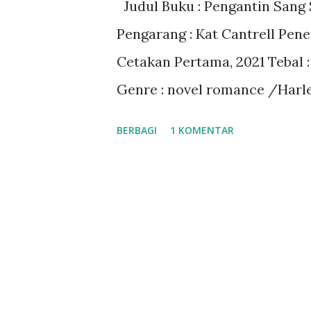
Judul Buku : Pengantin Sang S
a
Pengarang : Kat Cantrell Pene
n
Cetakan Pertama, 2021 Tebal 
Genre : novel romance /Harleq
Gramedia Digital
BERBAGI
1 KOMENTAR