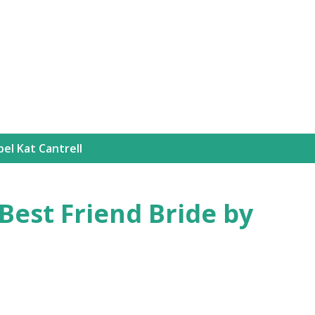
Langsung ke konten utama
bel
Kat Cantrell
Best Friend Bride by