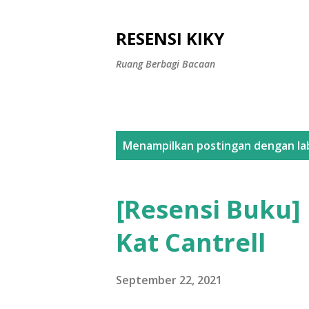
RESENSI KIKY
Ruang Berbagi Bacaan
P
Menampilkan postingan dengan la
o
s
[Resensi Buku] 
t
Kat Cantrell
i
n
September 22, 2021
g