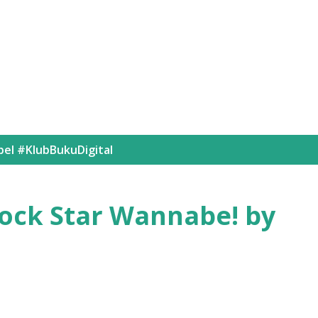
Langsung ke konten utama
bel
#KlubBukuDigital
ock Star Wannabe! by