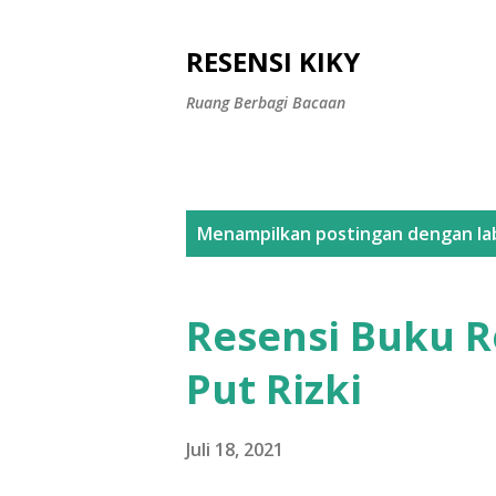
RESENSI KIKY
Ruang Berbagi Bacaan
P
Menampilkan postingan dengan la
o
s
Resensi Buku R
t
Put Rizki
i
n
Juli 18, 2021
g