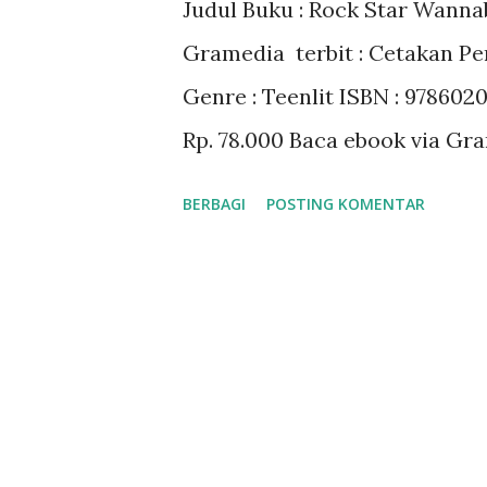
Judul Buku : Rock Star Wannab
a
Gramedia terbit : Cetakan Per
n
Genre : Teenlit ISBN : 978602
Rp. 78.000 Baca ebook via Gr
BERBAGI
POSTING KOMENTAR