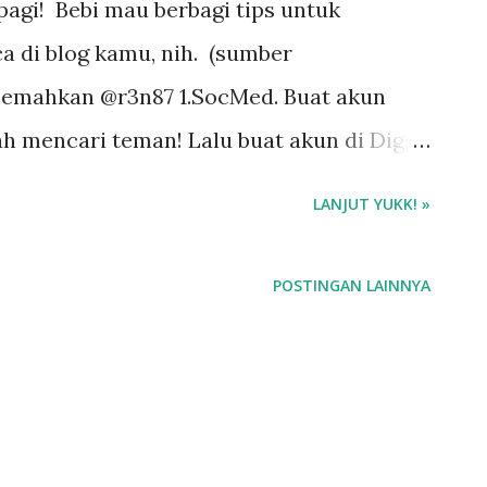
pagi! Bebi mau berbagi tips untuk
 di blog kamu, nih. (sumber
rjemahkan @r3n87 1.SocMed. Buat akun
ah mencari teman! Lalu buat akun di Digg,
tuk berbagi konten blog kamu
LANJUT YUKK! »
POSTINGAN LAINNYA