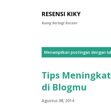
RESENSI KIKY
Ruang Berbagi Bacaan
P
Menampilkan postingan dengan la
o
s
Tips Meningka
t
di Blogmu
i
n
Agustus 08, 2014
g