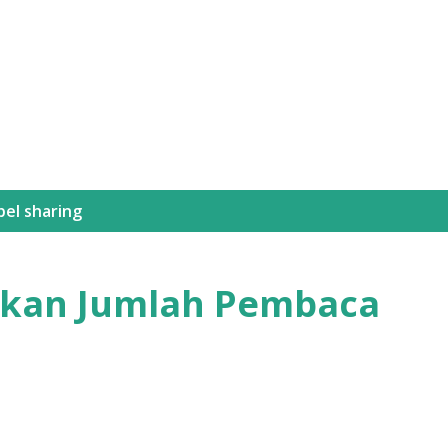
Langsung ke konten utama
bel
sharing
tkan Jumlah Pembaca