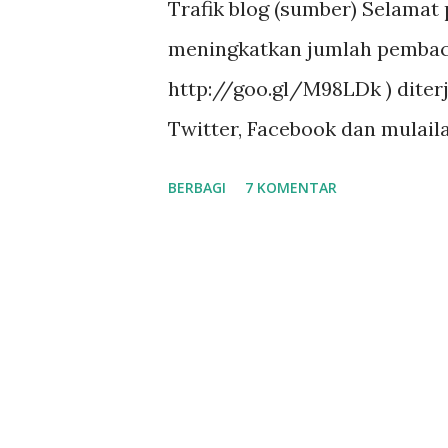
Trafik blog (sumber) Selamat 
a
meningkatkan jumlah pembaca
n
http://goo.gl/M98LDk ) dite
Twitter, Facebook dan mulail
Goodreads, Booklikes dsb un
BERBAGI
7 KOMENTAR