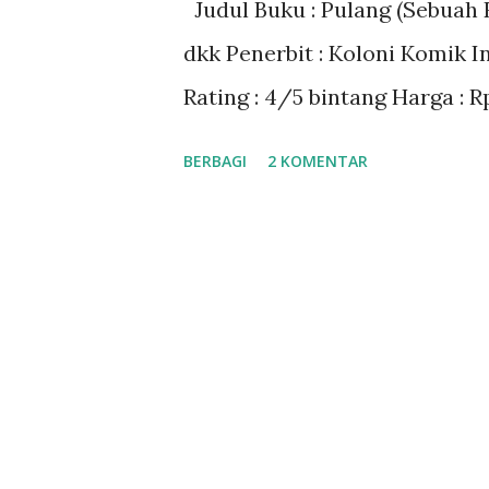
Judul Buku : Pulang (Sebuah 
a
dkk Penerbit : Koloni Komik I
n
Rating : 4/5 bintang Harga : R
BERBAGI
2 KOMENTAR