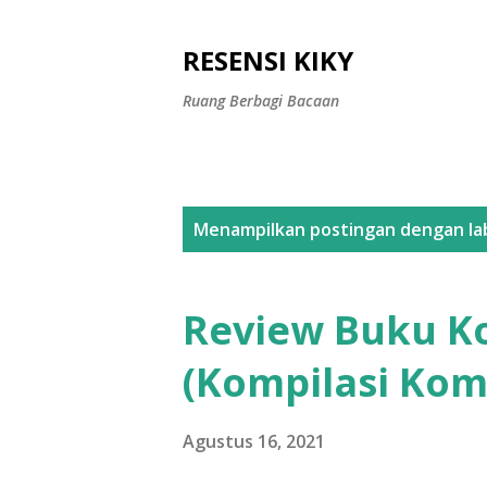
RESENSI KIKY
Ruang Berbagi Bacaan
P
Menampilkan postingan dengan la
o
s
Review Buku K
t
(Kompilasi Kom
i
n
Agustus 16, 2021
g