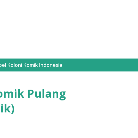
Langsung ke konten utama
bel
Koloni Komik Indonesia
omik Pulang
ik)