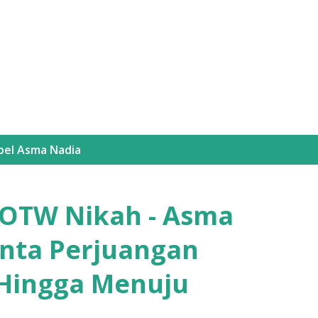
Langsung ke konten utama
bel
Asma Nadia
 OTW Nikah - Asma
inta Perjuangan
 Hingga Menuju