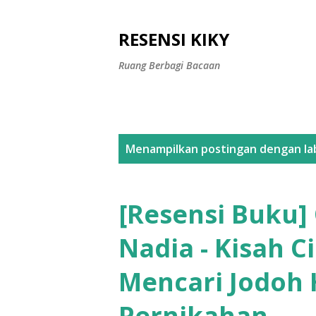
RESENSI KIKY
Ruang Berbagi Bacaan
P
Menampilkan postingan dengan la
o
s
[Resensi Buku]
t
Nadia - Kisah C
i
Mencari Jodoh
n
g
Pernikahan