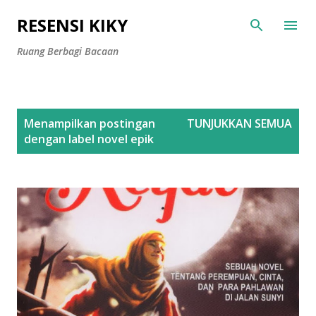
Langsung ke konten utama
RESENSI KIKY
Ruang Berbagi Bacaan
P
Menampilkan postingan
TUNJUKKAN SEMUA
o
dengan label
novel epik
s
t
i
n
g
a
n