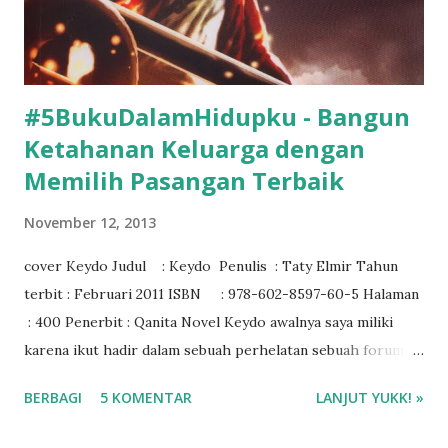
#5BukuDalamHidupku - Bangun
Ketahanan Keluarga dengan
Memilih Pasangan Terbaik
November 12, 2013
cover Keydo Judul : Keydo Penulis : Taty Elmir Tahun
terbit : Februari 2011 ISBN : 978-602-8597-60-5 Halaman
: 400 Penerbit : Qanita Novel Keydo awalnya saya miliki
karena ikut hadir dalam sebuah perhelatan sebuah forum,
yaitu Forum Indonesia Muda (FIM). Acaranya yaitu Inspiring
BERBAGI
5 KOMENTAR
LANJUT YUKK! »
Wedding from Keydo di Semarang. Saat itu, penulisnya
memaparkan tentang kisah di novel ini yang membuat ia