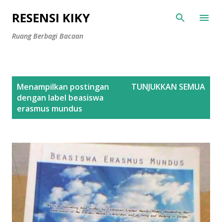
Langsung ke konten utama
RESENSI KIKY
Ruang Berbagi Bacaan
P
Menampilkan postingan
TUNJUKKAN SEMUA
o
dengan label
beasiswa
s
erasmus mundus
t
i
n
g
a
n