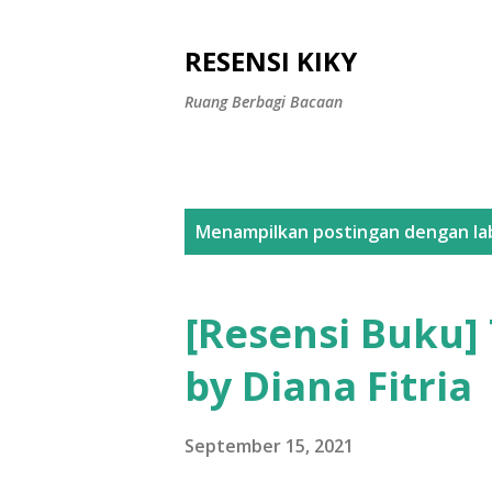
RESENSI KIKY
Ruang Berbagi Bacaan
P
Menampilkan postingan dengan la
o
s
[Resensi Buku]
t
by Diana Fitria
i
n
September 15, 2021
g