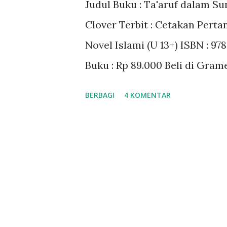
Judul Buku : Ta'aruf dalam Sun
a
Clover Terbit : Cetakan Perta
n
Novel Islami (U 13+) ISBN : 9
Buku : Rp 89.000 Beli di Gra
BERBAGI
4 KOMENTAR