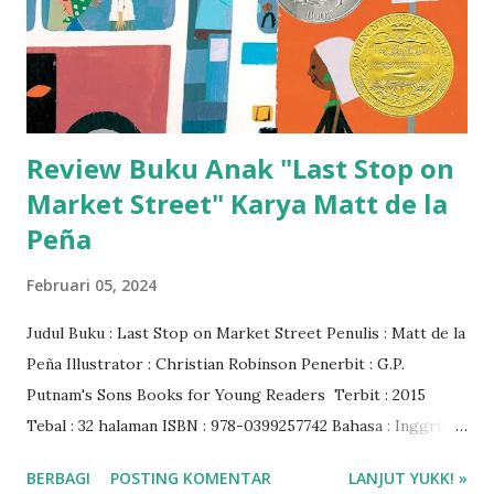
Review Buku Anak "Last Stop on
Market Street" Karya Matt de la
Peña
Februari 05, 2024
Judul Buku : Last Stop on Market Street Penulis : Matt de la
Peña Illustrator : Christian Robinson Penerbit : ‎G.P.
Putnam's Sons Books for Young Readers Terbit : 2015
Tebal : 32 halaman ISBN : ‎978-0399257742 Bahasa : ‎Inggris
Reading age ‎: 2 - 6 tahun Rating buku : 5/5 🌟 Baca ebook
BERBAGI
POSTING KOMENTAR
LANJUT YUKK! »
di aplikasi Libby ❤️❤️❤️