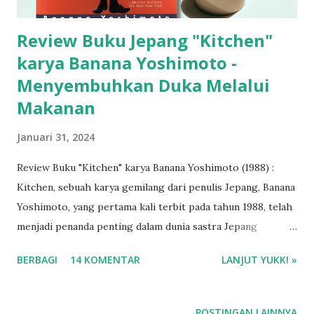
Review Buku Jepang "Kitchen"
karya Banana Yoshimoto -
Menyembuhkan Duka Melalui
Makanan
Januari 31, 2024
Review Buku "Kitchen" karya Banana Yoshimoto (1988) :
Kitchen, sebuah karya gemilang dari penulis Jepang, Banana
Yoshimoto, yang pertama kali terbit pada tahun 1988, telah
menjadi penanda penting dalam dunia sastra Jepang
kontemporer. Dengan menggabungkan elemen emosional,
BERBAGI
14 KOMENTAR
LANJUT YUKK! »
kehidupan sehari-hari, dan keajaiban seputar dapur, Banana
Yoshimoto membawa pembaca dalam perjalanan yang unik
dan memikat. Dua cerita, "Kitchen" dan "Moonlight Shadow,"
POSTINGAN LAINNYA