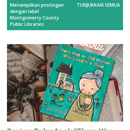
P
Menampilkan postingan
TUNJUKKAN SEMUA
o
dengan label
s
Montgomerry County
Public Libraries
t
i
n
g
a
n