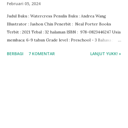
Februari 05, 2024
Judul Buku : Watercress Penulis Buku : Andrea Wang
Illustrator : Jashon Chin Penerbit : ‎Neal Porter Books
Terbit : 2021 Tebal : 32 halaman ISBN : 978-0823446247 Usia
membaca: 6-9 tahun Grade level ‎: Preschool - 3 Bahasa :
Inggris Genre buku : pictorial book Rating buku: 5/5 🌟
BERBAGI
7 KOMENTAR
LANJUT YUKK! »
Baca dan download ebook Watercress di aplikasi Libby
Pinjam ebook pakai ecard Montgomerry County Public
Libraries ❤️❤️❤️