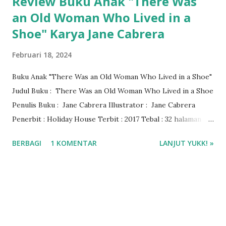
Review Buku Anak "There Was
an Old Woman Who Lived in a
Shoe" Karya Jane Cabrera
Februari 18, 2024
Buku Anak "There Was an Old Woman Who Lived in a Shoe"
Judul Buku : There Was an Old Woman Who Lived in a Shoe
Penulis Buku : Jane Cabrera Illustrator : Jane Cabrera
Penerbit : ‎Holiday House Terbit : 2017 Tebal : 32 halaman
ISBN : 978-0823437719 Usia membaca: 2-5 tahun Bahasa :
BERBAGI
1 KOMENTAR
LANJUT YUKK! »
Inggris Genre buku : pictorial book, Nursery Rhymes
Rating buku: 4,5/5 🌟 Baca dan download ebook There Was
an Old Woman Who Lived in a Shoes di aplikasi Libby
Pinjam ebook pakai ecard Montgomerry County Public
Libraries ❤️❤️❤️