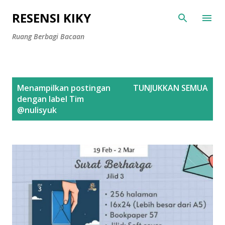
Langsung ke konten utama
RESENSI KIKY
Ruang Berbagi Bacaan
P
Menampilkan postingan
TUNJUKKAN SEMUA
o
dengan label
Tim
s
@nulisyuk
t
i
n
g
a
n