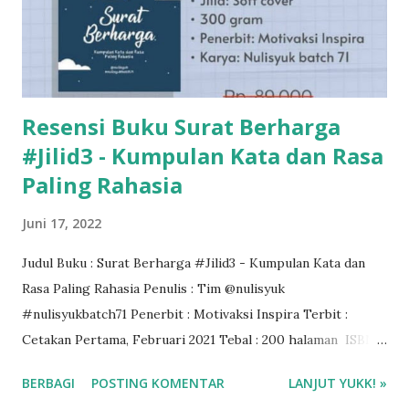
Resensi Buku Surat Berharga
#Jilid3 - Kumpulan Kata dan Rasa
Paling Rahasia
Juni 17, 2022
Judul Buku : Surat Berharga #Jilid3 - Kumpulan Kata dan
Rasa Paling Rahasia Penulis : Tim @nulisyuk
#nulisyukbatch71 Penerbit : Motivaksi Inspira Terbit :
Cetakan Pertama, Februari 2021 Tebal : 200 halaman ISBN :
978-623-6752-33-3 Genre : true story (personal literature)
BERBAGI
POSTING KOMENTAR
LANJUT YUKK! »
Rating : 4/5🌟 ❤❤❤