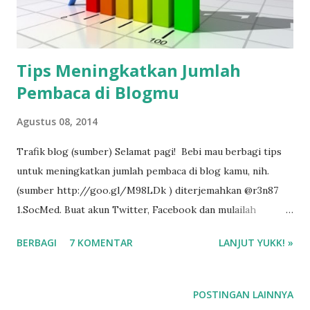
Tips Meningkatkan Jumlah
Pembaca di Blogmu
Agustus 08, 2014
Trafik blog (sumber) Selamat pagi! Bebi mau berbagi tips
untuk meningkatkan jumlah pembaca di blog kamu, nih.
(sumber http://goo.gl/M98LDk ) diterjemahkan @r3n87
1.SocMed. Buat akun Twitter, Facebook dan mulailah
mencari teman! Lalu buat akun di Digg, Goodreads,
BERBAGI
7 KOMENTAR
LANJUT YUKK! »
Booklikes dsb untuk berbagi konten blog kamu
POSTINGAN LAINNYA