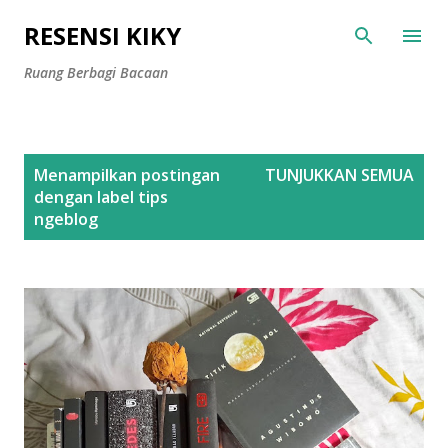
Langsung ke konten utama
RESENSI KIKY
Ruang Berbagi Bacaan
P
Menampilkan postingan
TUNJUKKAN SEMUA
o
dengan label
tips
s
ngeblog
t
i
n
g
a
n