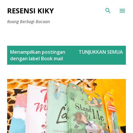
Langsung ke konten utama
RESENSI KIKY
Ruang Berbagi Bacaan
P
Menampilkan postingan
TUNJUKKAN SEMUA
o
dengan label
Book mail
s
t
i
n
g
a
n