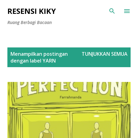
Langsung ke konten utama
RESENSI KIKY
Ruang Berbagi Bacaan
P
Menampilkan postingan
TUNJUKKAN SEMUA
o
dengan label
YARN
s
t
i
n
g
a
n