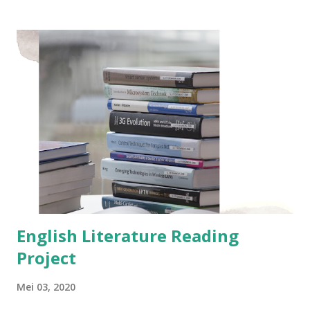
cari ebook bahasa Inggris untuk anak-anak dan nonfiksi.
Lalu ketemu beberapa judul ebook yang digratiskan. 😄 Bagi
kamu yang ingin membacanya, kamu bisa mencari judul
ebook ini di Google Play Book dengan memasukkan judul
buku atau nama penulis. Semoga saat kamu mencari
ebooknya masih digratiskan ya. Karena aku tak tahu sampai
kapan akses gratis akan tetap dibuka. 😁 Daftar Judul Ebook
Gratis Berbahasa Inggris di Google Play Book : 1. Just us
kids - Frozen - D Steward 2. Just us kids - Shipwrecked - D
Steward 3. It Grows! - Agnes de Bezenac 4. Turtle Trouble
5. Cookie Rookie 6. B...
English Literature Reading
Project
Mei 03, 2020