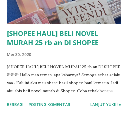
[SHOPEE HAUL] BELI NOVEL
MURAH 25 rb an DI SHOPEE
Mei 30, 2020
[SHOPEE HAUL] BELI NOVEL MURAH 25 rb an DI SHOPEE
🌸🌸🌸 Hallo man teman, apa kabarnya? Semoga sehat selalu
yaa~ Kali ini aku mau share hasil shopee haul kemarin. Jadi
aku abis beli novel murah di Shopee. Coba tebak berapa
harganya? Yaps, mulai dari 25 rb sampai 35 rb per novel lho.
BERBAGI
POSTING KOMENTAR
LANJUT YUKK! »
Hehe