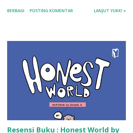
bintang Baca di Gramedia Digital Sinopsis Buku : Bagaimana
BERBAGI
POSTING KOMENTAR
LANJUT YUKK! »
jadinya saat millenials diibaratkan menjadi hewan kungkang
yang lamban dan pemalas ini? Buku ini akan membantuku
untuk berdamai dengan diri sendiri, dengan cara menjelma
menjadi seorang teman dan alarm yang akan
membangunkanmu saat kamu bermimpi buruk. Buku ini juga
dilengkapi dengan tips berpikir positif dan template yang
dapat menjadi terapi diri.
Resensi Buku : Honest World by