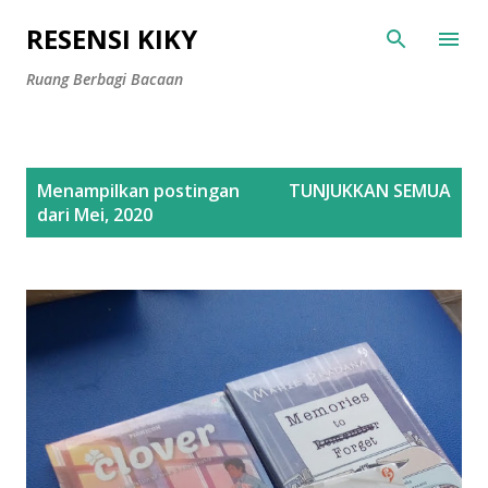
Langsung ke konten utama
RESENSI KIKY
Ruang Berbagi Bacaan
P
Menampilkan postingan
TUNJUKKAN SEMUA
o
dari Mei, 2020
s
t
i
n
g
a
n