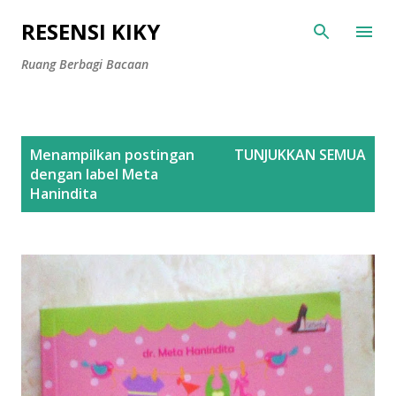
Langsung ke konten utama
RESENSI KIKY
Ruang Berbagi Bacaan
P
Menampilkan postingan
TUNJUKKAN SEMUA
o
dengan label
Meta
s
Hanindita
t
i
n
g
a
n