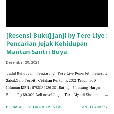
[Resensi Buku] Janji by Tere Liye :
Pencarian Jejak Kehidupan
Mantan Santri Buya
Desember 20, 2021
Judul Buku : Janji Pengarang : Tere Liye Penerbit : Penerbit
SabakGrip Terbit : Cetakan Pertama, 2021 Tebal : 500
halaman ISBN : 9786239726 201 Rating : 5 bintang Harga
Buku : Rp 89.000 Beli novel Janji - Tere Liye di Shopee
Gramedia ❤️❤️❤️
BERBAGI
POSTING KOMENTAR
LANJUT YUKK! »