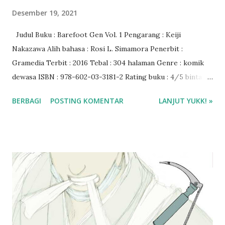
Desember 19, 2021
Judul Buku : Barefoot Gen Vol. 1 Pengarang : Keiji
Nakazawa Alih bahasa : Rosi L. Simamora Penerbit :
Gramedia Terbit : 2016 Tebal : 304 halaman Genre : komik
dewasa ISBN : 978-602-03-3181-2 Rating buku : 4/5 bintang
Harga buku : Rp. 50.000 Baca ebook di aplikasi I-Jateng ❤️
BERBAGI
POSTING KOMENTAR
LANJUT YUKK! »
❤️❤️