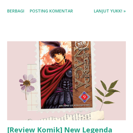
ebook Samantha Risa Saraswati pdf di Google Play Book ❤️
BERBAGI
POSTING KOMENTAR
LANJUT YUKK! »
❤️❤️
[Review Komik] New Legenda