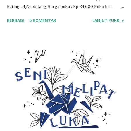
Rating : 4/5 bintang Harga buku : Rp 84.000 Buku bisa
dibeli di Mizanstore.com ❤️❤️❤️
BERBAGI
5 KOMENTAR
LANJUT YUKK! »