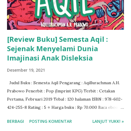
[Review Buku] Semesta Aqil :
Sejenak Menyelami Dunia
Imajinasi Anak Disleksia
Desember 19, 2021
Judul Buku : Semesta Aqil Pengarang : Aqillurachman A.H.
Prabowo Penerbit : Pop (Imprint KPG) Terbit : Cetakan
Pertama, Februari 2019 Tebal : 120 halaman ISBN : 978-602-
424-255-8 Rating : 5 ⭐ Harga buku : Rp 70.000 Baca ebook
di Aplikasi I-Jateng ❤️❤️❤️
BERBAGI
POSTING KOMENTAR
LANJUT YUKK! »