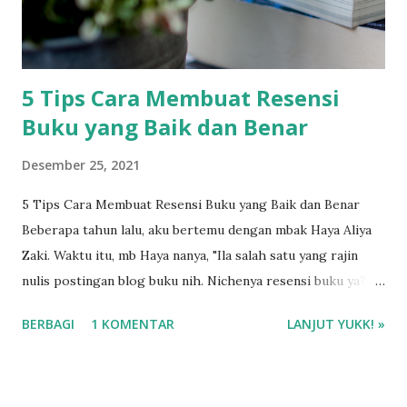
5 Tips Cara Membuat Resensi
Buku yang Baik dan Benar
Desember 25, 2021
5 Tips Cara Membuat Resensi Buku yang Baik dan Benar
Beberapa tahun lalu, aku bertemu dengan mbak Haya Aliya
Zaki. Waktu itu, mb Haya nanya, "Ila salah satu yang rajin
nulis postingan blog buku nih. Nichenya resensi buku ya?"
Jujur, waktu itu aku masih terbilang baru di dunia resensi
BERBAGI
1 KOMENTAR
LANJUT YUKK! »
buku. Baru sekitar 3 tahunan apa ya. Itu tahun 2016, di event
workshop blogger kerjasama dengan Indosat Semarang.
Aku ingat waktu itu mba Haya nanya, apa yang bikin aku