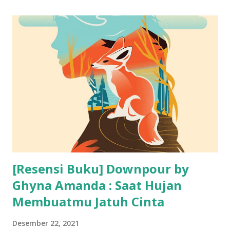
Slump) bagi Para Pembaca Buku : 1. Berhenti sejenak dan
lakukan hobi lain Ya, berhenti sejenak dan melalukan
aktivitas atau hobi lain ternyata sangat berguna untuk
merefresh kembali otak kita. Pikiran yang lagi suntuk nan
ruwet biasanya baru bisa jernih kembali setelah didiamkan
begitu saja. Otak kita butuh istirahat, itu adalah sebuah
keniscayaan. Jadi jangan paksakan diri kalau kamu sedang
merasa lelah untuk membaca buku apapun. 2. Memecah
waktu baca buku agar lebih efektif dengan teknik
pomodoro Memecah waktu baca maksudnya giman...
[Resensi Buku] Downpour by
Ghyna Amanda : Saat Hujan
Membuatmu Jatuh Cinta
Desember 22, 2021