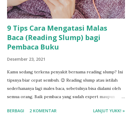
9 Tips Cara Mengatasi Malas
Baca (Reading Slump) bagi
Pembaca Buku
Desember 23, 2021
Kamu sedang terkena penyakit bernama reading slump? Ini
tipsnya biar cepat sembuh. 😉 Reading slump atau istilah
sederhananya lagi males baca, sebetulnya bisa dialami oleh
semua orang. Baik pembaca yang sudah expert maupun
newbie. Ya, namanya baca buku kadang ada masa bosen dan
BERBAGI
2 KOMENTAR
LANJUT YUKK! »
nggak tahu musti ngapain. Hehe 😂 Jadi ini yang saya
lakukan jika kena reading slump. Semoga bermanfaat
buatmu ya! ❤️ ❤️❤️❤️ Tips Mengatasi Malas Baca (Reading