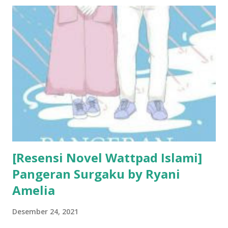
tertarik nulis resensi buku. Aku jawab, "untuk berbagi info
tentang isi buku itu". Sekarang kalau ditanya kenapa aku
menulis resensi buku, aku bakal bilang hal yang sama. Tapi,
akan kutambahkan sebuah kalimat berikutnya. "Aku
meresensi buku karena suka dengan bukunya. Aku mau buku
yang bagus itu menemukan pembaca baru. Pembaca yang
akan mendapatkan hal yang sama seperti yang aku rasakan.
Kebahagiaan saat membaca, kesenangan saat menemukan
tokoh yang dicintai, bahkan sekalipun kesedihan datang saat
membacanya, aku...
[Resensi Novel Wattpad Islami]
Pangeran Surgaku by Ryani
Amelia
Desember 24, 2021