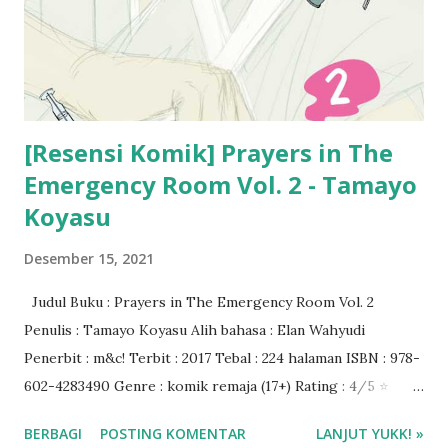
[Resensi Komik] Prayers in The
Emergency Room Vol. 2 - Tamayo
Koyasu
Desember 15, 2021
Judul Buku : Prayers in The Emergency Room Vol. 2
Penulis : Tamayo Koyasu Alih bahasa : Elan Wahyudi
Penerbit : m&c! Terbit : 2017 Tebal : 224 halaman ISBN : 978-
602-4283490 Genre : komik remaja (17+) Rating : 4/5 ⭐
Harga buku : Rp 25.000 Beli komik jepang di Gramedia.com
BERBAGI
POSTING KOMENTAR
LANJUT YUKK! »
❤️❤️❤️