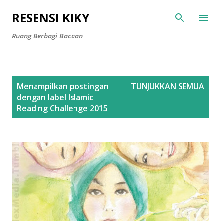
Langsung ke konten utama
RESENSI KIKY
Ruang Berbagi Bacaan
P
Menampilkan postingan
TUNJUKKAN SEMUA
o
dengan label
Islamic
s
Reading Challenge 2015
t
i
n
g
a
n