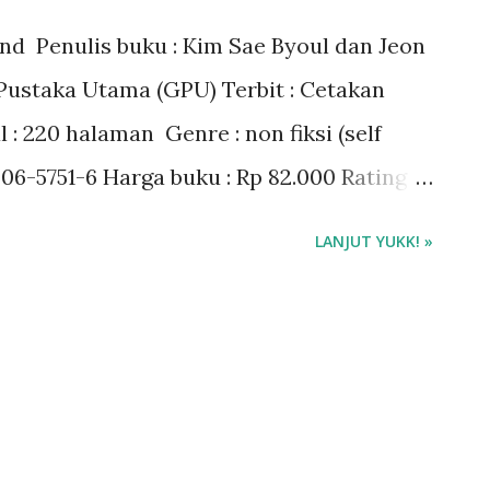
ind Penulis buku : Kim Sae Byoul dan Jeon
Pustaka Utama (GPU) Terbit : Cetakan
: 220 halaman Genre : non fiksi (self
06-5751-6 Harga buku : Rp 82.000 Rating
 ebook Things Left Behind pdf di aplikasi
LANJUT YUKK! »
hings Left Behind di Gramedia.com