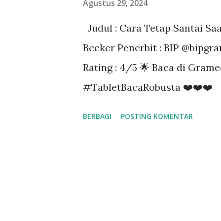
Agustus 29, 2024
a
Judul : Cara Tetap Santai Sa
n
Becker Penerbit : BIP @bipgra
Rating : 4/5 🌟 Baca di Gram
#TabletBacaRobusta ❤️❤️❤️
BERBAGI
POSTING KOMENTAR