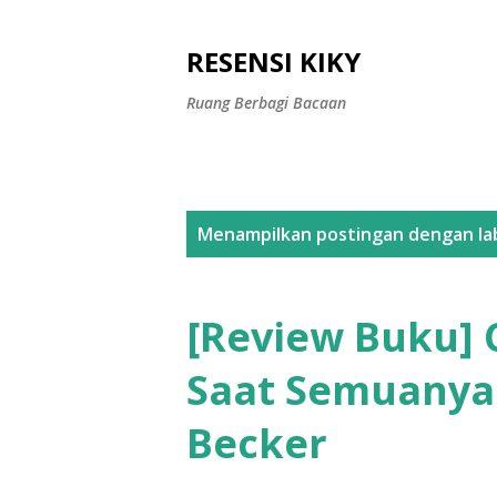
RESENSI KIKY
Ruang Berbagi Bacaan
P
Menampilkan postingan dengan la
o
s
[Review Buku] 
t
Saat Semuanya 
i
Becker
n
g