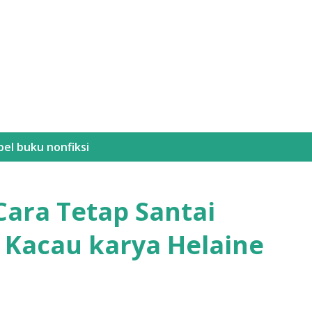
Langsung ke konten utama
bel
buku nonfiksi
Cara Tetap Santai
Kacau karya Helaine