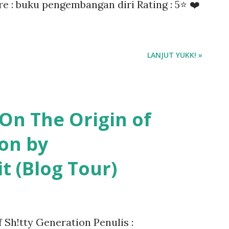
e : buku pengembangan diri Rating : 5⭐ ❤️
LANJUT YUKK! »
On The Origin of
ion by
t (Blog Tour)
 Sh!tty Generation Penulis :