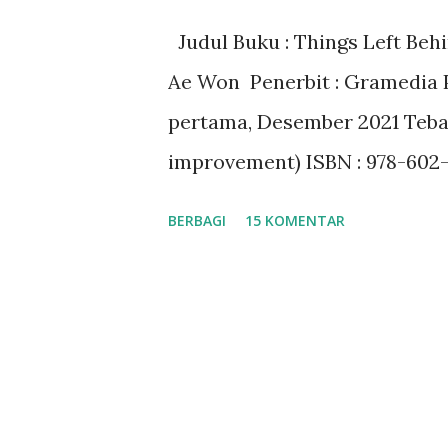
Judul Buku : Things Left Beh
Ae Won Penerbit : Gramedia 
pertama, Desember 2021 Tebal 
improvement) ISBN : 978-602-
Buku : 5 🌟 Download dan baca
BERBAGI
15 KOMENTAR
Gramedia Digital Beli buku T