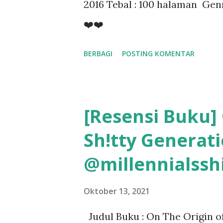
2016 Tebal : 100 halaman Genr
❤️❤️
BERBAGI
POSTING KOMENTAR
[Resensi Buku] 
Sh!tty Generat
@millennialsshi
Oktober 13, 2021
Judul Buku : On The Origin of