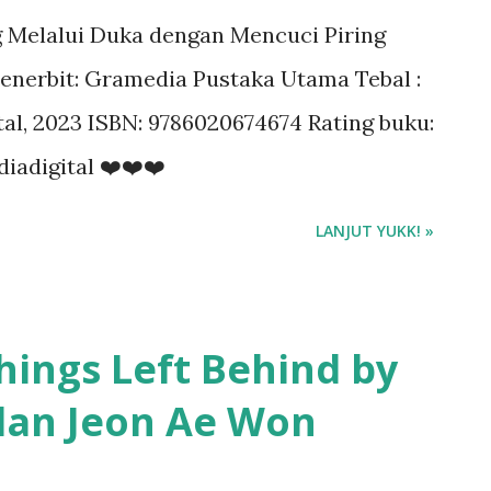
g Melalui Duka dengan Mencuci Piring
enerbit: Gramedia Pustaka Utama Tebal :
ital, 2023 ISBN: 9786020674674 Rating buku:
iadigital ❤️❤️❤️
LANJUT YUKK! »
hings Left Behind by
dan Jeon Ae Won