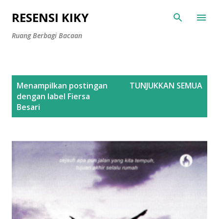
Langsung ke konten utama
RESENSI KIKY
Ruang Berbagi Bacaan
P
Menampilkan postingan
TUNJUKKAN SEMUA
o
dengan label
Fiersa
s
Besari
t
i
n
g
a
n