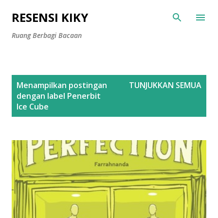
Langsung ke konten utama
RESENSI KIKY
Ruang Berbagi Bacaan
P
Menampilkan postingan
TUNJUKKAN SEMUA
o
dengan label
Penerbit
s
Ice Cube
t
i
n
g
a
n