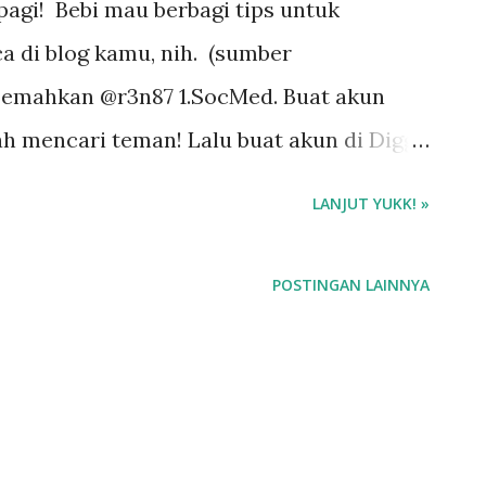
pagi! Bebi mau berbagi tips untuk
 di blog kamu, nih. (sumber
rjemahkan @r3n87 1.SocMed. Buat akun
ah mencari teman! Lalu buat akun di Digg,
tuk berbagi konten blog kamu
LANJUT YUKK! »
POSTINGAN LAINNYA