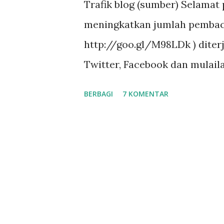
Trafik blog (sumber) Selamat 
a
meningkatkan jumlah pembaca
n
http://goo.gl/M98LDk ) dite
Twitter, Facebook dan mulail
Goodreads, Booklikes dsb un
BERBAGI
7 KOMENTAR