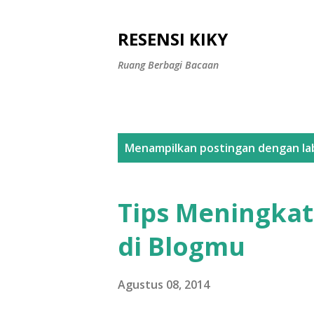
RESENSI KIKY
Ruang Berbagi Bacaan
P
Menampilkan postingan dengan la
o
s
Tips Meningka
t
di Blogmu
i
n
Agustus 08, 2014
g