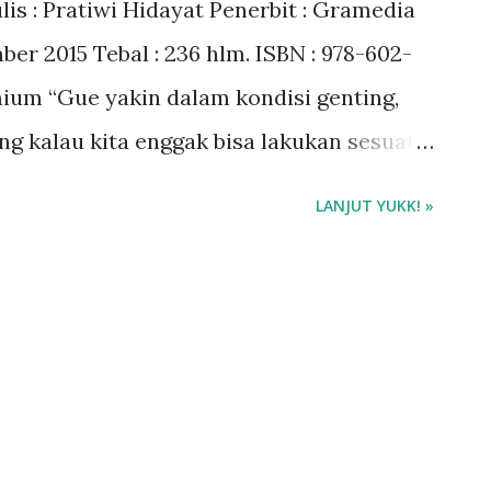
lis : Pratiwi Hidayat Penerbit : Gramedia
er 2015 Tebal : 236 hlm. ISBN : 978-602-
ium “Gue yakin dalam kondisi genting,
ng kalau kita enggak bisa lakukan sesuatu,
adar melayani. Gue bangga karena gue
LANJUT YUKK! »
ruk. “