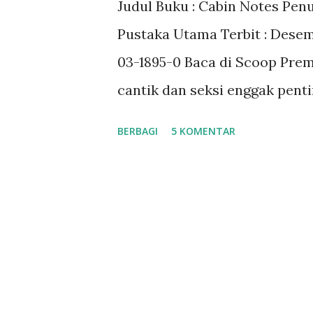
Judul Buku : Cabin Notes Penu
a
Pustaka Utama Terbit : Desemb
n
03-1895-0 Baca di Scoop Prem
cantik dan seksi enggak penti
pramugari itu lebih dari sek
BERBAGI
5 KOMENTAR
ditraining untuk kondisi terbu