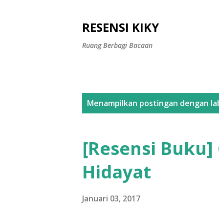
RESENSI KIKY
Ruang Berbagi Bacaan
P
Menampilkan postingan dengan la
o
s
[Resensi Buku] 
t
Hidayat
i
n
Januari 03, 2017
g