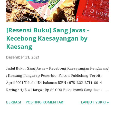
[Resensi Buku] Sang Javas -
Kecebong Kaesayangan by
Kaesang
Desember 31, 2021
Judul Buku : Sang Javas - Kecebong Kaesayangan Pengarang
: Kaesang Pangarep Penerbit : Falcon Publishing Terbit :
April 2021 Tebal : 154 halaman ISBN : 978-602-6714-66-4
Rating : 4/5 ⭐ Harga : Rp 89.000 Buku komik Sang Javas
bisa dibeli di Gramedia.com ❤️❤️❤️
BERBAGI
POSTING KOMENTAR
LANJUT YUKK! »