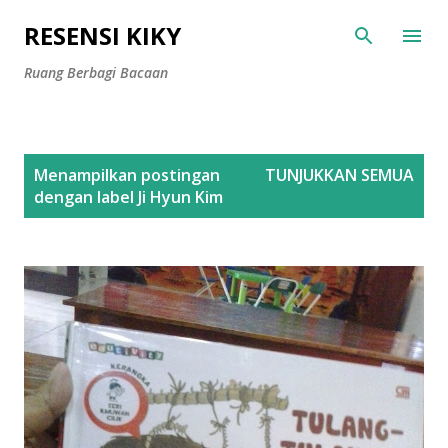
Langsung ke konten utama
RESENSI KIKY
Ruang Berbagi Bacaan
P
Menampilkan postingan
TUNJUKKAN SEMUA
o
dengan label
Ji Hyun Kim
s
t
i
n
g
a
n