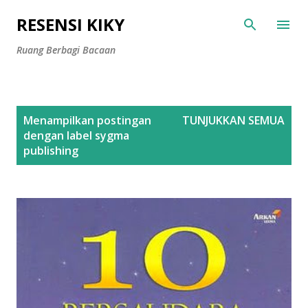
Langsung ke konten utama
RESENSI KIKY
Ruang Berbagi Bacaan
P
Menampilkan postingan
TUNJUKKAN SEMUA
o
dengan label
sygma
s
publishing
t
i
n
g
a
n