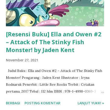
[Resensi Buku] Ella and Owen #2
– Attack of The Stinky Fish
Monster! by Jaden Kent
November 27, 2021
Judul Buku : Ella and Owen #2 – Attack of The Stinky Fish
Monster! Pengarang : Jaden Kent Illustrator : Iryna
Bodnaruk Penerbit : Little Bee Books Terbit : Cetakan
pertama, 2017 Tebal : 112 hlm ISBN : 978-1-4998-0369-3
Genre : novel anak Rating : 4/5 bintang Harga buku : $5,99
BERBAGI
POSTING KOMENTAR
LANJUT YUKK! »
US Beli buku di BBW Tokopedia ❤️❤️❤️