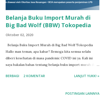
Belanja Buku Import Murah di
Big Bad Wolf (BBW) Tokopedia
Oktober 02, 2020
Belanja Buku Import Murah di Big Bad Wolf Tokopedia
Hallo man teman, apa kabar? Semoga kita semua selalu
diberi kesehatan di masa pandemic COVID ini ya. Kali ini
saya bakalan bahas tentang belanja buku import murah di
Big Bad Wolf (BBW) di Tokopedia. BBW ngadain sale online
BERBAGI
2 KOMENTAR
LANJUT YUKK! »
di Tokopedia sejak tanggal 1-7 Oktober 2020. Karena
periode salenya cukup panjang yaitu 7 hari, jadi bakalan
dipisah dalam 2 periode yaitu secret sale dan umum.
POSTINGAN LAINNYA