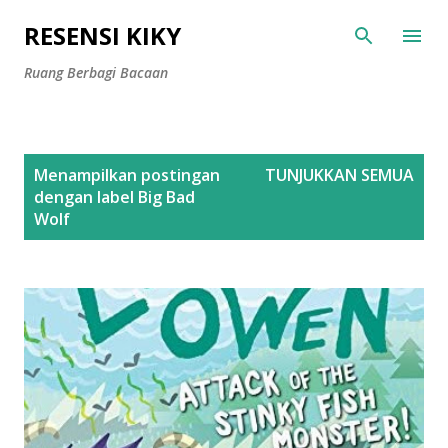
Langsung ke konten utama
RESENSI KIKY
Ruang Berbagi Bacaan
P
Menampilkan postingan
TUNJUKKAN SEMUA
o
dengan label
Big Bad
s
Wolf
t
i
n
g
a
n