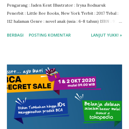
Pengarang : Jaden Kent Illustrator : Iryna Bodnaruk
Penerbit : Little Bee Books, New York Terbit : 2017 Tebal :
112 halaman Genre : novel anak (usia : 6-8 tahun) ISBN : 978-
1-4998-0474-4 Harga buku : $ 16,99 US Rating : 5 bintang
BERBAGI
POSTING KOMENTAR
LANJUT YUKK! »
Beli buku anak import di Big Bad Wolf (BBW) Tokopedia ❤️
❤️❤️