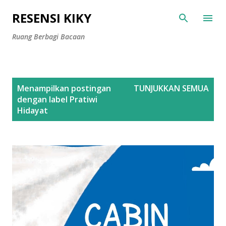
Langsung ke konten utama
RESENSI KIKY
Ruang Berbagi Bacaan
P
Menampilkan postingan
TUNJUKKAN SEMUA
o
dengan label
Pratiwi
s
Hidayat
t
i
n
g
a
n