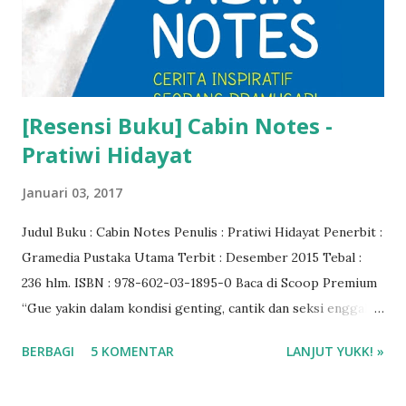
[Resensi Buku] Cabin Notes -
Pratiwi Hidayat
Januari 03, 2017
Judul Buku : Cabin Notes Penulis : Pratiwi Hidayat Penerbit :
Gramedia Pustaka Utama Terbit : Desember 2015 Tebal :
236 hlm. ISBN : 978-602-03-1895-0 Baca di Scoop Premium
“Gue yakin dalam kondisi genting, cantik dan seksi enggak
penting kalau kita enggak bisa lakukan sesuatu, pramugari
BERBAGI
5 KOMENTAR
LANJUT YUKK! »
itu lebih dari sekadar melayani. Gue bangga karena gue
ditraining untuk kondisi terburuk. “