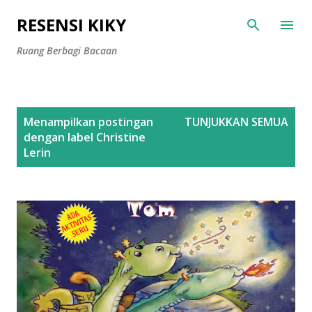
Langsung ke konten utama
RESENSI KIKY
Ruang Berbagi Bacaan
P
Menampilkan postingan
TUNJUKKAN SEMUA
o
dengan label
Christine
s
Lerin
t
i
n
g
a
n