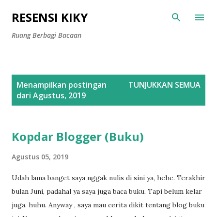
Langsung ke konten utama
RESENSI KIKY
Ruang Berbagi Bacaan
P
Menampilkan postingan
TUNJUKKAN SEMUA
o
dari Agustus, 2019
s
t
i
Kopdar Blogger (Buku)
n
Agustus 05, 2019
g
a
Udah lama banget saya nggak nulis di sini ya, hehe. Terakhir
n
bulan Juni, padahal ya saya juga baca buku. Tapi belum kelar
juga. huhu. Anyway , saya mau cerita dikit tentang blog buku