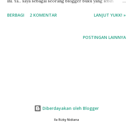
ini. Ya... saya sebagai seorang blogger buku yang lebih
banyak berkutat dengan dunia buku, saya paham bahwa
BERBAGI
2 KOMENTAR
LANJUT YUKK! »
menjadi manusia yang ekstrovert itu agak susah. Ya, so far
ngobrol ngalor ngidul ama yang udah kenal mah biasa ya,
wekeke. Tapi kalau sama anak baru rasanya kayak ada yang
POSTINGAN LAINNYA
susah diungkapkan. Mau nanya sungkan, mau sksd dikira
lebay dan pdkt. Wakakak. Ya intinya sih saya nggak gitu tahu
gimana cara komunikasi ama orang asing.
Diberdayakan oleh Blogger
Ila Rizky Nidiana