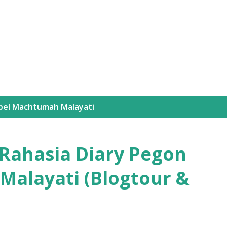
Langsung ke konten utama
bel
Machtumah Malayati
 Rahasia Diary Pegon
alayati (Blogtour &