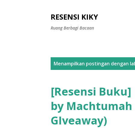
RESENSI KIKY
Ruang Berbagi Bacaan
P
Menampilkan postingan dengan la
o
s
[Resensi Buku]
t
by Machtumah M
i
GIveaway)
n
g