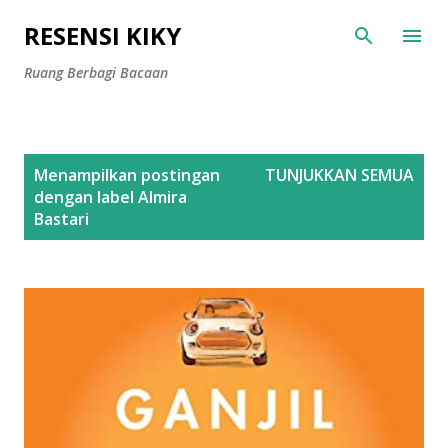
Langsung ke konten utama
RESENSI KIKY
Ruang Berbagi Bacaan
P
Menampilkan postingan
TUNJUKKAN SEMUA
o
dengan label
Almira
s
Bastari
t
i
n
g
a
n