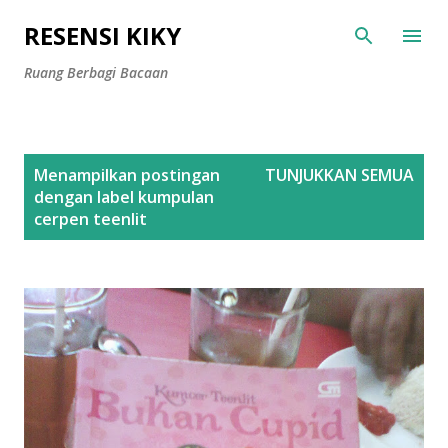
Langsung ke konten utama
RESENSI KIKY
Ruang Berbagi Bacaan
P
Menampilkan postingan
TUNJUKKAN SEMUA
o
dengan label
kumpulan
s
cerpen teenlit
t
i
n
g
a
n