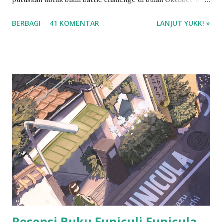
dengan mba Esti . Kenapa battle challenge? Karena kalo ada
BERBAGI
41 KOMENTAR
LANJUT YUKK! »
temen diskusi tentang buku, saya jadi lebih semangat buat
bikin resensi di blog ini. :D
Resensi Buku Funiculi Funicula