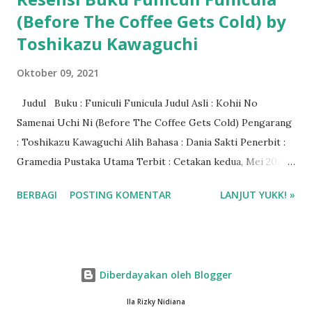
(Before The Coffee Gets Cold) by
Toshikazu Kawaguchi
Oktober 09, 2021
Judul Buku : Funiculi Funicula Judul Asli : Kohii No
Samenai Uchi Ni (Before The Coffee Gets Cold) Pengarang
: Toshikazu Kawaguchi Alih Bahasa : Dania Sakti Penerbit :
Gramedia Pustaka Utama Terbit : Cetakan kedua, Mei 2021
Tebal : 224 halaman ISBN : 9786020651927 Genre : Novel
BERBAGI
POSTING KOMENTAR
LANJUT YUKK! »
Fantasi - Jepang Rating : 4/5 bintang Harga Buku : Rp
70.000 Baca via Gramedia Digital Beli buku Funiculi Funicula
di Gramedia.com
Diberdayakan oleh Blogger
Ila Rizky Nidiana