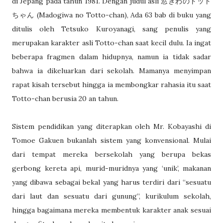
di Jepang pada tahun 1981. Dengan judul asli 窓ぎわのトット
ちゃん (Madogiwa no Totto-chan), Ada 63 bab di buku yang
ditulis oleh Tetsuko Kuroyanagi, sang penulis yang
merupakan karakter asli Totto-chan saat kecil dulu. Ia ingat
beberapa fragmen dalam hidupnya, namun ia tidak sadar
bahwa ia dikeluarkan dari sekolah. Mamanya menyimpan
rapat kisah tersebut hingga ia membongkar rahasia itu saat
Totto-chan berusia 20 an tahun.
Sistem pendidikan yang diterapkan oleh Mr. Kobayashi di
Tomoe Gakuen bukanlah sistem yang konvensional. Mulai
dari tempat mereka bersekolah yang berupa bekas
gerbong kereta api, murid-muridnya yang ‘unik’, makanan
yang dibawa sebagai bekal yang harus terdiri dari “sesuatu
dari laut dan sesuatu dari gunung”, kurikulum sekolah,
hingga bagaimana mereka membentuk karakter anak sesuai