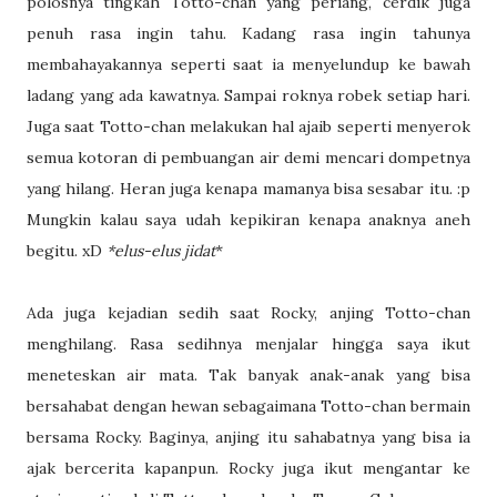
polosnya tingkah Totto-chan yang periang, cerdik juga
penuh rasa ingin tahu. Kadang rasa ingin tahunya
membahayakannya seperti saat ia menyelundup ke bawah
ladang yang ada kawatnya. Sampai roknya robek setiap hari.
Juga saat Totto-chan melakukan hal ajaib seperti menyerok
semua kotoran di pembuangan air demi mencari dompetnya
yang hilang. Heran juga kenapa mamanya bisa sesabar itu. :p
Mungkin kalau saya udah kepikiran kenapa anaknya aneh
begitu. xD
*elus-elus jidat
*
Ada juga kejadian sedih saat Rocky, anjing Totto-chan
menghilang. Rasa sedihnya menjalar hingga saya ikut
meneteskan air mata. Tak banyak anak-anak yang bisa
bersahabat dengan hewan sebagaimana Totto-chan bermain
bersama Rocky. Baginya, anjing itu sahabatnya yang bisa ia
ajak bercerita kapanpun. Rocky juga ikut mengantar ke