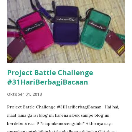
Project Battle Challenge
#31HariBerbagiBacaan
Oktober 01, 2013
Project Battle Challenge #31HariBerbagiBacaan . Hai hai,
maaf lama ga isi blog ini karena sibuk sampe blog ini
berdebu #eaa :P *siapinkemocengdulu* Akhirnya saya
putuskan untuk bikin battle challenge di bulan Oktober ini