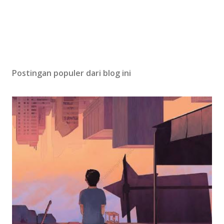
a
r
Postingan populer dari blog ini