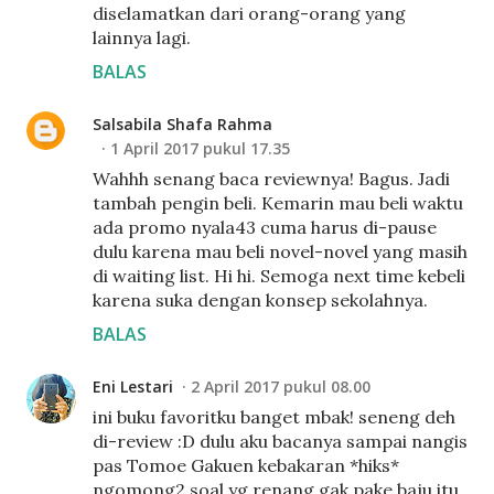
diselamatkan dari orang-orang yang
lainnya lagi.
BALAS
Salsabila Shafa Rahma
1 April 2017 pukul 17.35
Wahhh senang baca reviewnya! Bagus. Jadi
tambah pengin beli. Kemarin mau beli waktu
ada promo nyala43 cuma harus di-pause
dulu karena mau beli novel-novel yang masih
di waiting list. Hi hi. Semoga next time kebeli
karena suka dengan konsep sekolahnya.
BALAS
Eni Lestari
2 April 2017 pukul 08.00
ini buku favoritku banget mbak! seneng deh
di-review :D dulu aku bacanya sampai nangis
pas Tomoe Gakuen kebakaran *hiks*
ngomong2 soal yg renang gak pake baju itu,