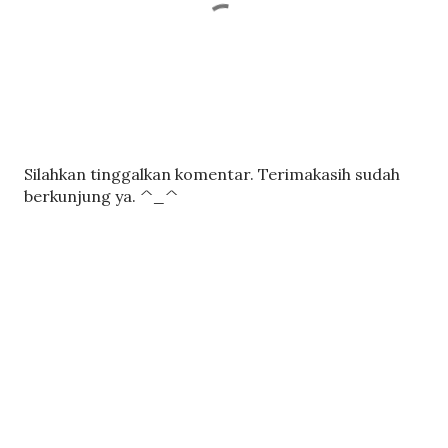
P
Silahkan tinggalkan komentar. Terimakasih sudah
o
berkunjung ya. ^_^
s
t
i
n
g
K
o
m
e
n
t