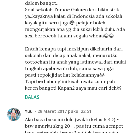
dalem banget...
Soal sekolah Tomoe Gakuen kok bikin sirik
ya..kayaknya kalau di Indonesia ada sekolah
kayak gitu seru juga😳 pelajar boleh
mengerjakan apa yg dia sukai lebih dulu. Ada
sesi bercocok tanam segala whoaa😁😁
Entah kenapa tapi meskipun dikeluarin dari
sekolah dan dicap anak nakal, menurutku
tottochan itu anak yang istimewa..dari mulai
tingkah ajaibnya itu loh, sama saya juga
pasti tepok jidat liat kelakuannya😂
Tapi berhubung ini kisah nyata...sumpah
keren banget! Kapan2 saya mau cari deh😆
BALAS
Yuu
29 Maret 2017 pukul 22.51
Aku baca buku ini dulu (waktu kelas 6 SD) -
btw umurku skrg 20- , pas itu cuma sempet
baca setengah, bener2 nggak kesampaian