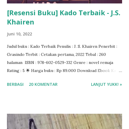
[Resensi Buku] Kado Terbaik - J.S.
Khairen
Juni 10, 2022
Judul buku : Kado Terbaik Penulis : J. S. Khairen Penerbit :
Grasindo Terbit : Cetakan pertama, 2022 Tebal : 260
halaman ISBN : 978-602-0529-332 Genre : novel remaja
Rating : 5 🌟 Harga buku : Rp 89.000 Download Ebook Kado
Terbaik J.S. Khairen di aplikasi Gramedia Digital Beli buku di
BERBAGI
20 KOMENTAR
LANJUT YUKK! »
Gramedia.com atau Shopee ❤❤❤