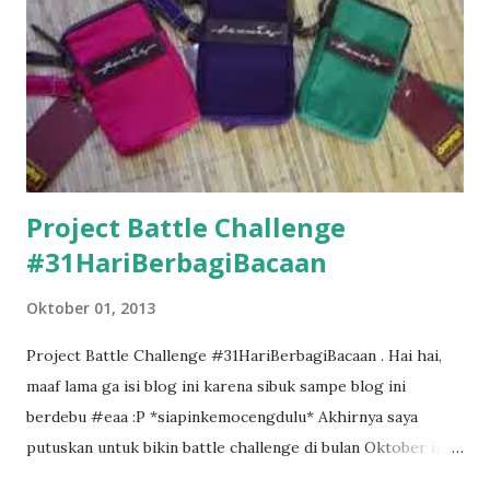
Project Battle Challenge
#31HariBerbagiBacaan
Oktober 01, 2013
Project Battle Challenge #31HariBerbagiBacaan . Hai hai,
maaf lama ga isi blog ini karena sibuk sampe blog ini
berdebu #eaa :P *siapinkemocengdulu* Akhirnya saya
putuskan untuk bikin battle challenge di bulan Oktober ini
dengan mba Esti . Kenapa battle challenge? Karena kalo ada