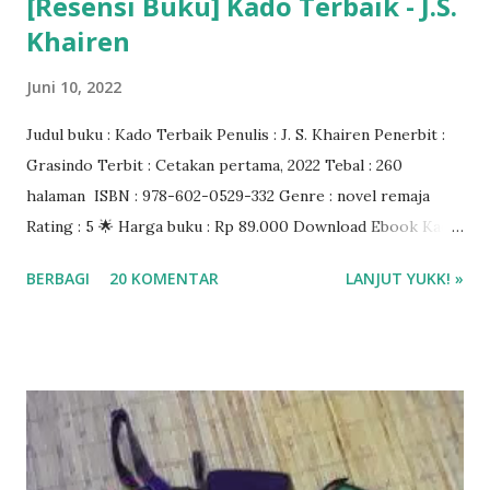
[Resensi Buku] Kado Terbaik - J.S.
Khairen
Juni 10, 2022
Judul buku : Kado Terbaik Penulis : J. S. Khairen Penerbit :
Grasindo Terbit : Cetakan pertama, 2022 Tebal : 260
halaman ISBN : 978-602-0529-332 Genre : novel remaja
Rating : 5 🌟 Harga buku : Rp 89.000 Download Ebook Kado
Terbaik J.S. Khairen di aplikasi Gramedia Digital Beli buku di
BERBAGI
20 KOMENTAR
LANJUT YUKK! »
Gramedia.com atau Shopee ❤❤❤