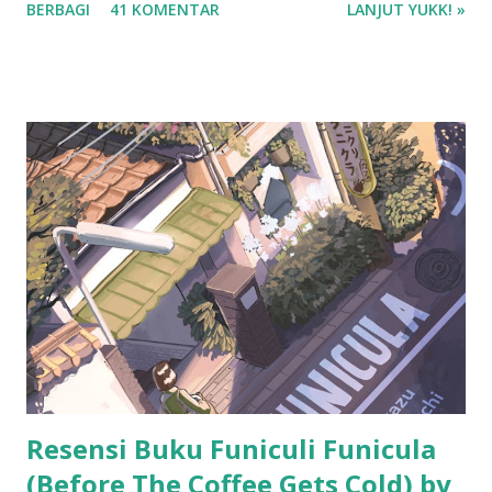
BERBAGI
41 KOMENTAR
LANJUT YUKK! »
temen diskusi tentang buku, saya jadi lebih semangat buat
bikin resensi di blog ini. :D
Resensi Buku Funiculi Funicula
(Before The Coffee Gets Cold) by