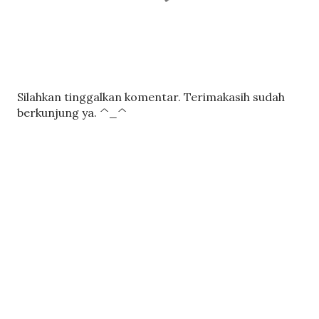
P
Silahkan tinggalkan komentar. Terimakasih sudah
o
berkunjung ya. ^_^
s
t
i
n
g
K
o
m
e
n
t
a
r