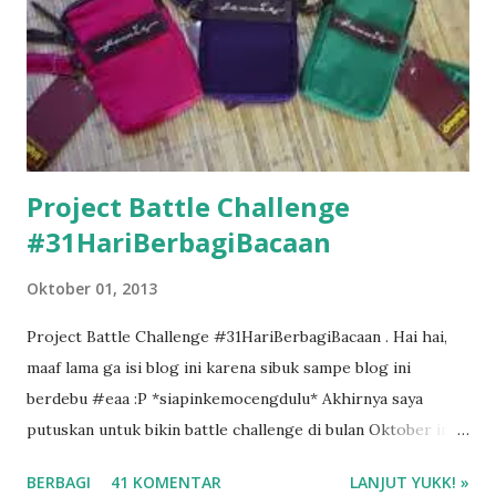
Project Battle Challenge
#31HariBerbagiBacaan
Oktober 01, 2013
Project Battle Challenge #31HariBerbagiBacaan . Hai hai,
maaf lama ga isi blog ini karena sibuk sampe blog ini
berdebu #eaa :P *siapinkemocengdulu* Akhirnya saya
putuskan untuk bikin battle challenge di bulan Oktober ini
dengan mba Esti . Kenapa battle challenge? Karena kalo ada
BERBAGI
41 KOMENTAR
LANJUT YUKK! »
temen diskusi tentang buku, saya jadi lebih semangat buat