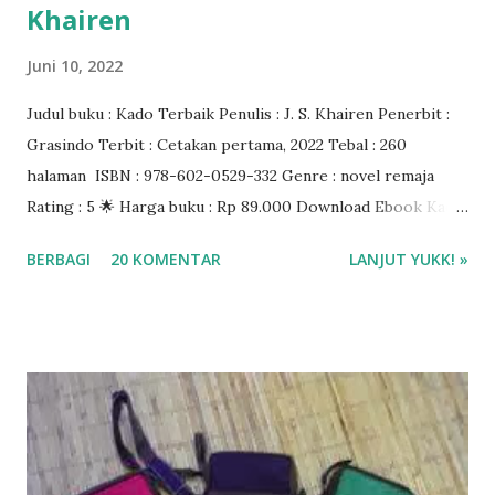
Khairen
Juni 10, 2022
Judul buku : Kado Terbaik Penulis : J. S. Khairen Penerbit :
Grasindo Terbit : Cetakan pertama, 2022 Tebal : 260
halaman ISBN : 978-602-0529-332 Genre : novel remaja
Rating : 5 🌟 Harga buku : Rp 89.000 Download Ebook Kado
Terbaik J.S. Khairen di aplikasi Gramedia Digital Beli buku di
BERBAGI
20 KOMENTAR
LANJUT YUKK! »
Gramedia.com atau Shopee ❤❤❤