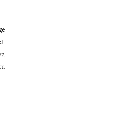
ge
di
ya
tu