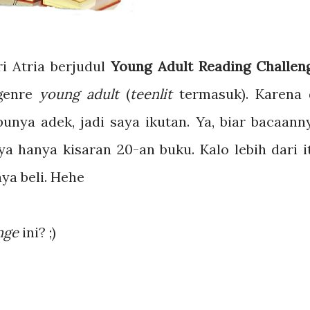
i Atria berjudul
Young Adult Reading Challen
rgenre
young adult
(
teenlit
termasuk). Karena 
unya adek, jadi saya ikutan. Ya, biar bacaann
ya hanya kisaran 20-an buku. Kalo lebih dari i
ya beli. Hehe
nge
ini? ;)