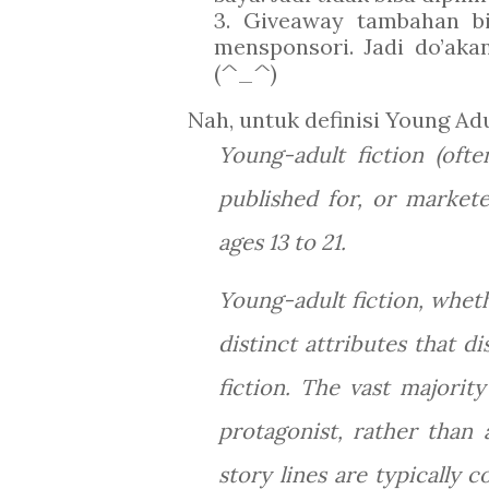
3. Giveaway tambahan b
mensponsori. Jadi do’aka
(^_^)
Nah, untuk definisi Young A
Young-adult fiction (ofte
published for, or market
ages 13 to 21.
Young-adult fiction, wheth
distinct attributes that d
fiction. The vast majorit
protagonist, rather than 
story lines are typically 