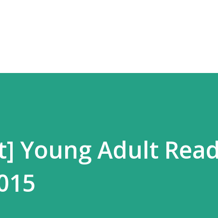
Langsung ke konten utama
t] Young Adult Rea
015